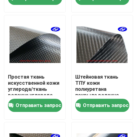
ТПУ для бумажников
О Компании
Наша фабрика
контроль качества
контактные данные
Простая ткань
Штейновая ткань
искусственной кожи
ТПУ кожи
углерода/ткань
полиуретана
Новости
волокна углерода
покрыла волокно
коррозионной
углерода Твилл 3К
Отправить запрос
Отправить запрос
устойчивости черная
Отправить запрос
Ткань Арамид углерода