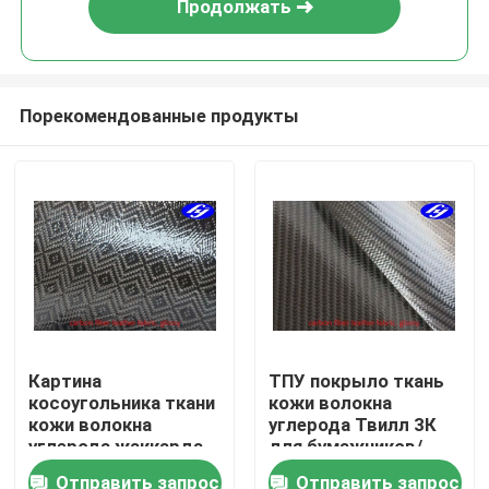
Продолжать
Порекомендованные продукты
Главная страница
Картина
ТПУ покрыло ткань
косоугольника ткани
кожи волокна
Продукция
кожи волокна
углерода Твилл 3К
углерода жаккарда
для бумажников/
лоснистая покрытая
сумок
Отправить запрос
Отправить запрос
Ролики