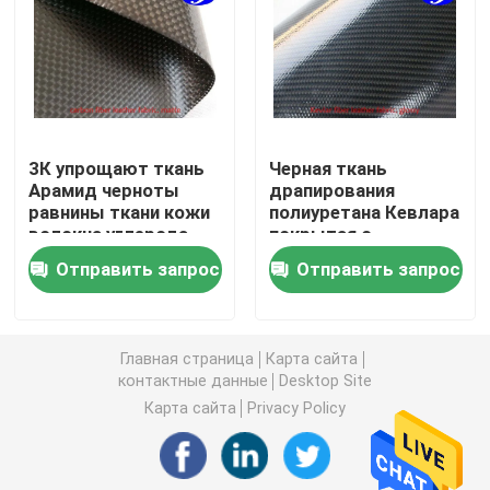
Ткань волокна углерода
Ткань волокна Aramid
3К упрощают ткань
Черная ткань
Арамид черноты
драпирования
Ткань УХМВПЭ
равнины ткани кожи
полиуретана Кевлара
волокна углерода
покрытая с
штейновую
лоснистым ТПУ
ткань полиуретана кожаная
Отправить запрос
Отправить запрос
сплетенную
удваивает стороны
Отрежьте устойчивую ткань
Главная страница
Карта сайта
контактные данные
Desktop Site
анти-статические ткань
Карта сайта
Privacy Policy
Композиционный материал углерода