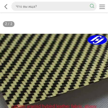
2
/
2