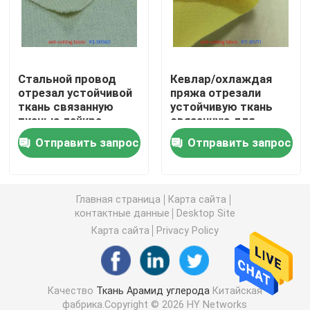
Ткань волокна углерода
Стальной провод
Кевлар/охлаждая
Ткань волокна Aramid
отрезал устойчивой
пряжа отрезали
ткань связанную
устойчивую ткань
тканью лайкра
связанную для
Ткань УХМВПЭ
Арамид СС для
Интерлининг куртки
Отправить запрос
Отправить запрос
предохранительных
Мотосикле
устройств
ткань полиуретана кожаная
Главная страница
Карта сайта
Отрежьте устойчивую ткань
контактные данные
Desktop Site
Карта сайта
Privacy Policy
анти-статические ткань
Качество
Ткань Арамид углерода
Китайская
Композиционный материал углерода
фабрика.Copyright © 2026 HY Networks