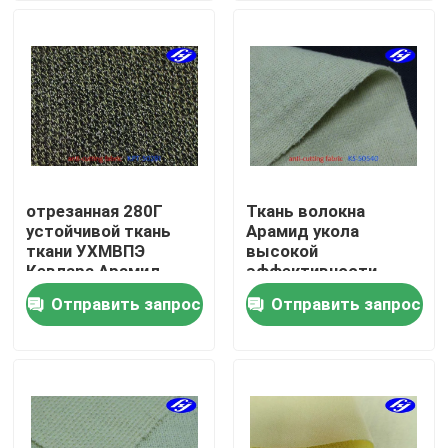
О Компании
Наша фабрика
контроль качества
отрезанная 280Г
Ткань волокна
устойчивой ткань
Арамид укола
контактные данные
ткани УХМВПЭ
высокой
Кевлара Арамид
эффективности
ткани связанная
устойчивой
Отправить запрос
Отправить запрос
Новости
смесью
связанная тканью с
стальным проводом
Отправить запрос
Ткань Арамид углерода