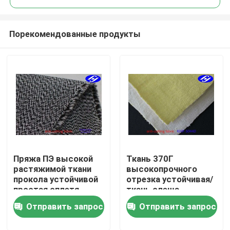
Порекомендованные продукты
Пряжа ПЭ высокой
Ткань 370Г
Главная страница
растяжимой ткани
высокопрочного
прокола устойчивой
отрезка устойчивая/
простая сплетя
ткань слеша
Продукция
составная с
блокировки
Отправить запрос
Отправить запрос
отрезанным уровнем
Абрадабилиты
4
устойчивая
Ролики