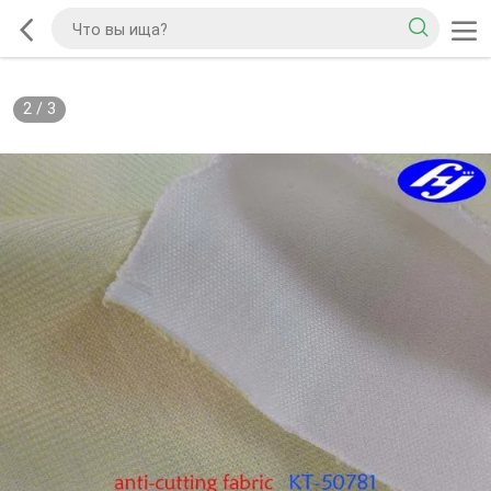
2
/
3