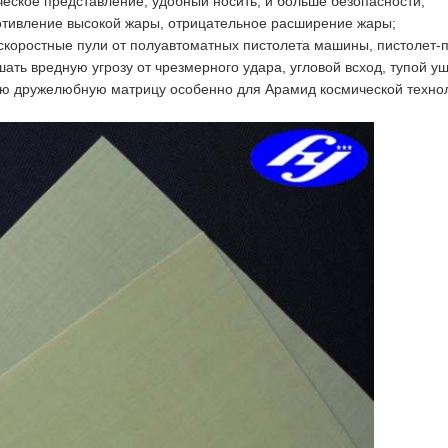
еское представление, удобный носить, и больше безопасности;
отивление высокой жары, отрицательное расширение жары;
коростные пули от полуавтоматных пистолета машины, пистолет-пу
ть вредную угрозу от чрезмерного удара, угловой всход, тупой уш
ю дружелюбную матрицу особенно для Арамид космической технол