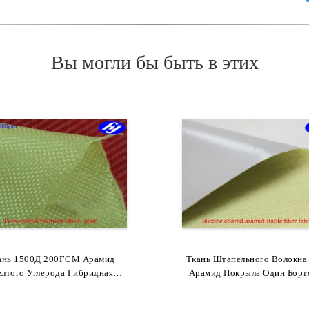
Вы могли бы быть в этих
кно 1000Д 200ГСМ Углерода
ань 1500Д 200ГСМ Арамид
Ткань Штапельного Волокна
Филамент Для Арамидной Т
мид Доказательства Пули С
лтого Углерода Гибридная
1000D 200GSM Для Компози
Арамид Покрыла Один Борт
ощает Баллистическую Ткань
Высокотемпературным
Силикон Для Робота Зава
Армированной Конструкц
Сопротивлением
Кевлара