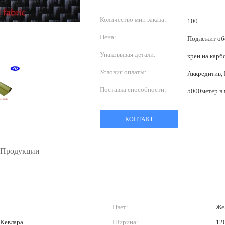
Количество мин заказа:
100
Цена:
Подлежит о
Упаковывая детали:
крен на карб
Условия оплаты:
Аккредитив, 
Поставка способности:
5000метер в 
КОНТАКТ
 Продукции
Цвет:
Же
 Кевлара
Ширина:
12