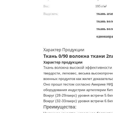
Вес:
195 г/м²
Выделить:
ткань ara
ткань вол
ткань вол
однонапр
Характер Продукции
Ткань 0/90 волокна ткани 
Характер продукции
Ткань волокна высокой эффективности
твердости, легковес, весьма высокопро
военных продуктов как жилет доказательс
Оно прошл тестом согласно Америке НИ
оборудования индустрии артиллерии Кит
Вокруг (28-29лаерс) уровня встречи 5.
Вокруг (32-33лаерс) уровня встречи 6.6
Преимущества: