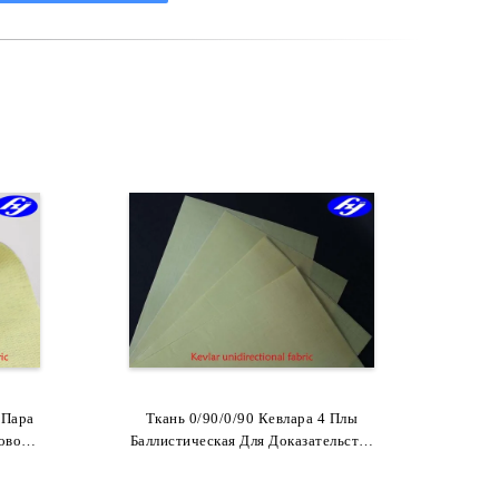
 Пара
кани
Ткань 0/90/0/90 Кевлара 4 Плы
Ткань Профессионального
тной
овой
Баллистическая Для Доказательства
Штапельного Волокна Пара
рки
ии
Пули Возлагает/панцыря Тела
Арамид Толстая Для
Термоизоляции