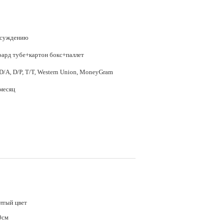
бсуждению
оард тубе+картон бокс+паллет
D/A, D/P, T/T, Western Union, MoneyGram
месяц
лтый цвет
0см