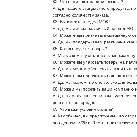
К2: Что время выполнения заказа?
А:
Для нашего стандартного продукта, по
согласно количеству заказа.
К3: Вы имеете предел МОК?
А:
Да, мы имеем различный предел МОК с
К4: Можете вы признавать смешанную се
А:
Да, мы поддерживаем различные смеш
К5: Как вы грузите товары?
А:
Мы можем грузить товары морским путе
К6: Можете вы упаковать товары на палле
А:
Да, мы можем обеспечить такой вид пак
К7: Можете вы напечатать наш логотип н
А:
Да, мы можем, но оно только для больш
К8: Можем мы посетить ваши компанию 
А:
Да, вы радушны, если вам нужен аэропо
решаете распорядок.
К9: Что ваши условия оплаты?
А:
Как обычно, вы предложены, что отправ
оно депозит 30% и 70% т.т против экземп