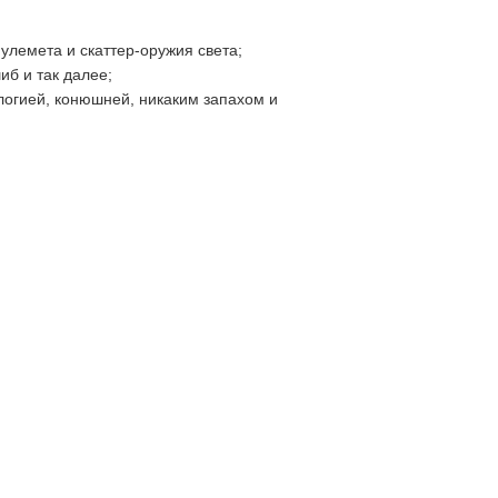
лемета и скаттер-оружия света;
иб и так далее;
огией, конюшней, никаким запахом и