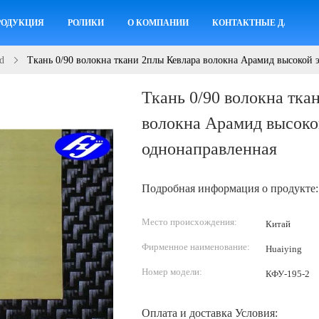
РОДУКЦИЯ
РОЛИКИ
О КОМПАНИИ
КОНТАКТНЫЕ ДАННЫЕ
d
Ткань 0/90 волокна ткани 2плы Кевлара волокна Арамид высокой
Ткань 0/90 волокна тка
волокна Арамид высоко
однонаправленная
Подробная информация о продукте:
Место происхождения:
Китай
Фирменное наименование:
Huaiying
Номер модели:
КФУ-195-2
Оплата и доставка Условия: