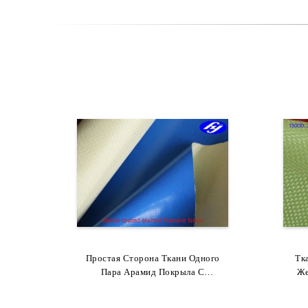
Простая Сторона Ткани Одного
Облегченное Устойчивое Ткани
Воло
Тк
Пара Арамид Покрыла С
250гсм Волокна Арамид
Ара
Же
Химическое С Хорошей Работой
Силиконом Жидкости 100ГСМ
Упр