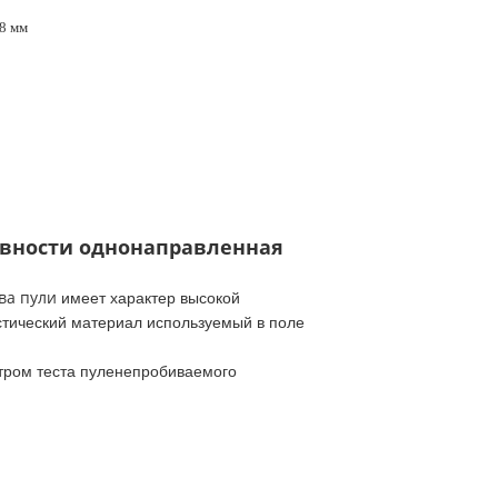
18 мм
ивности однонаправленная
тва пули
имеет характер высокой
стический материал используемый в поле
тром теста пуленепробиваемого