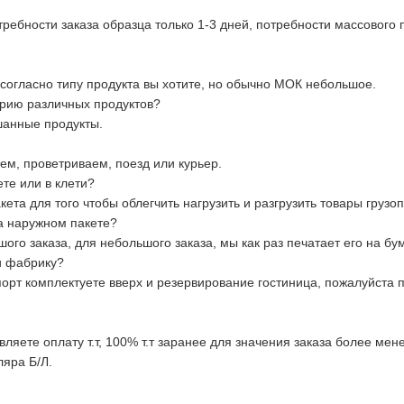
требности заказа образца только 1-3 дней, потребности массового
огласно типу продукта вы хотите, но обычно МОК небольшое.
рию различных продуктов?
анные продукты.
м, проветриваем, поезд или курьер.
те или в клети?
ета для того чтобы облегчить нагрузить и разгрузить товары груз
а наружном пакете?
ого заказа, для небольшого заказа, мы как раз печатает его на бум
и фабрику?
рт комплектуете вверх и резервирование гостиница, пожалуйста по
ляете оплату т.т, 100% т.т заранее для значения заказа более мен
ляра Б/Л.