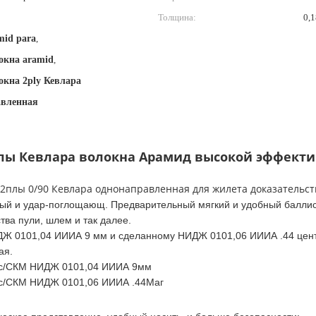
Толщина:
0,
mid para
,
окна aramid
,
окна 2ply Кевлара
авленная
2плы Кевлара волокна Арамид высокой эффект
 2плы 0/90 Кевлара однонаправленная для жилета доказательс
чный и удар-поглощающ. Предварительный мягкий и удобный балли
тва пули, шлем и так далее.
ДЖ 0101,04 ИИИА 9 мм и сделанному НИДЖ 0101,06 ИИИА .44 цен
ая.
6кгс/СКМ НИДЖ 0101,04 ИИИА 9мм
кгс/СКМ НИДЖ 0101,06 ИИИА .44Маг